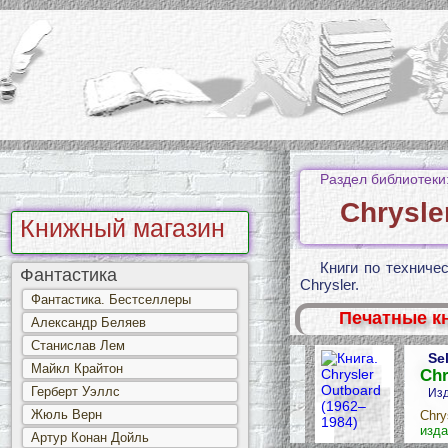
Раздел библиотеки
Chrysle
Книжный магазин
Книги по техниче
Фантастика
Chrysler.
Фантастика. Бестселлеры
Печатные к
Александр Беляев
Станислав Лем
Se
Майкл Крайтон
Chr
Герберт Уэллс
Изд
Жюль Верн
Chry
изда
Артур Конан Дойль