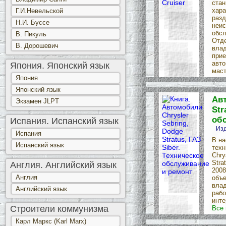
стан
хара
Г.И.Невельской
разд
Н.И. Буссе
неис
обсл
В. Пикуль
Отде
В. Дорошевич
влад
прие
авто
Япония. Японский язык
маст
Япония
Японский язык
Авт
Экзамен JLPT
Str
об
Испания. Испанский язык
Изд
Испания
В на
Испанский язык
техн
Chry
Stra
Англия. Английский язык
2008
Англия
объе
влад
Английский язык
рабо
инте
Строители коммунизма
Все 
Карл Маркс (Karl Marx)