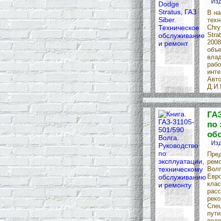
Изд
В на
техн
Chry
Stra
2008
объе
влад
рабо
инте
Авто
Д.И.
ГАЗ
по 
об
Изд
Пре
ремо
Волг
Евро
клас
расс
реко
Спец
пути
подр