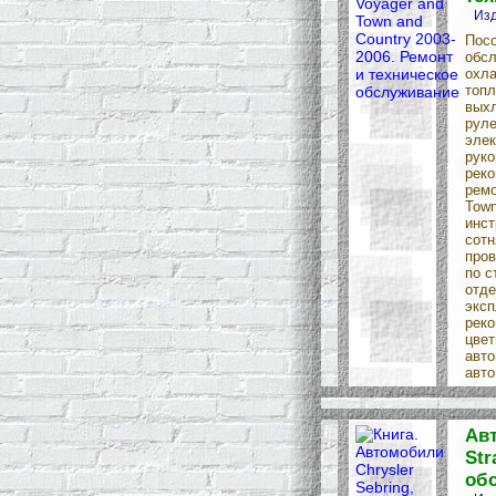
Изд
Посо
обсл
охла
топл
выхл
руле
элек
руко
реко
ремо
Town
инст
сотн
пров
по с
отде
эксп
реко
цвет
авто
авто
Авт
Str
об