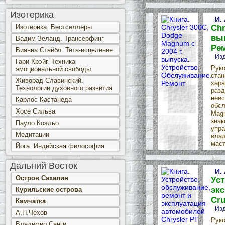
Изотерика
И.
Изотерика. Бестселлеры
Chr
вып
Вадим Зеланд. Трансерфинг
Ре
Вианна Стайбл. Тета-исцеление
Изд
Гари Крэйг. Техника
Руко
эмоциональной свободы
стан
Живорад Славинский.
хара
Технологии духовного развития
разд
неис
Карлос Кастанеда
обсл
Хосе Сильва
Magn
знак
Пауло Коэльо
упра
Медитации
влад
маст
Йога. Индийская философия
Дальний Восток
И.
Остров Сахалин
Уст
экс
Курильские острова
Cru
Камчатка
Изд
А.П.Чехов
Руко
Владимир Санги