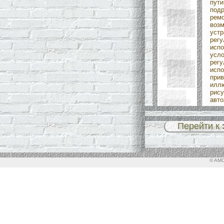
пути
подр
ремо
возм
устр
регу
испо
усло
регу
испо
прив
илл
рису
авто
Перейти к
© AMO