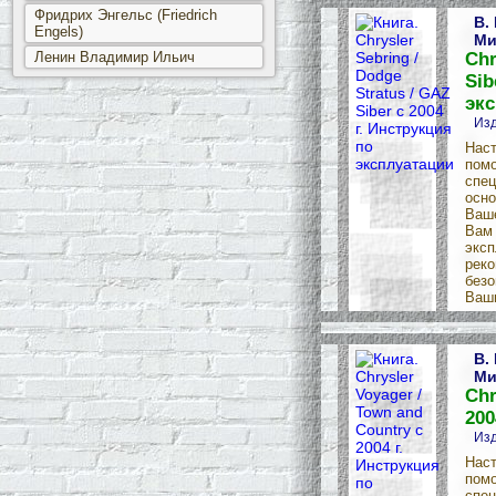
Фридрих Энгельс (Friedrich
В.
Engels)
Ми
Ленин Владимир Ильич
Chr
Sib
эк
Изд
Наст
пом
спец
осно
Ваше
Вам 
эксп
реко
безо
Ваши
В.
Ми
Chr
200
Изд
Наст
пом
спец