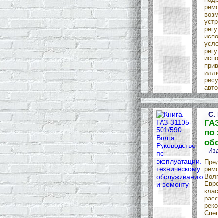
ремо
возм
устр
регу
испо
усло
регу
испо
прив
илл
рису
авто
С.
ГАЗ
по 
об
Изд
Пре
ремо
Волг
Евро
клас
расс
реко
Спец