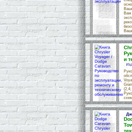
осно
Ваше
Вам 
эксп
реко
безо
Ваши
Chr
Рук
и 
Изд
Руко
обсл
Voya
Gran
(2,4
Руко
схем
Дж
Dod
Tow
те