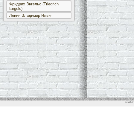
Фридрих Энгельс (Friedrich
Engels)
Ленин Владимир Ильич
© AMO