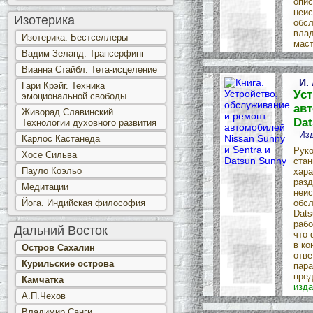
опис
неис
Изотерика
обсл
влад
Изотерика. Бестселлеры
маст
Вадим Зеланд. Трансерфинг
Вианна Стайбл. Тета-исцеление
И.
Гари Крэйг. Техника
Уст
эмоциональной свободы
авт
Живорад Славинский.
Dat
Технологии духовного развития
Изд
Карлос Кастанеда
Руко
Хосе Сильва
стан
Пауло Коэльо
хара
разд
Медитации
неис
Йога. Индийская философия
обсл
Dats
рабо
Дальний Восток
что 
в ко
Остров Сахалин
отве
Курильские острова
пара
пред
Камчатка
изда
А.П.Чехов
Владимир Санги