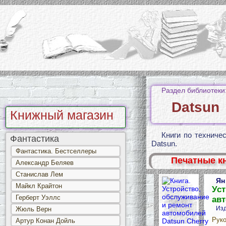
Раздел библиотеки
Datsun
Книжный магазин
Книги по техниче
Фантастика
Datsun.
Фантастика. Бестселлеры
Печатные к
Александр Беляев
Станислав Лем
Ян
Майкл Крайтон
Уст
Герберт Уэллс
авт
Изд
Жюль Верн
Руко
Артур Конан Дойль