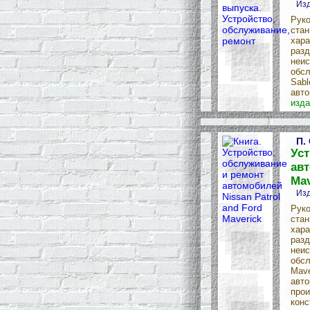
Изд
Руко
стан
хара
разд
неис
обсл
Sabl
авто
изда
П.
Уст
авт
Mav
Изд
Руко
стан
хара
разд
неис
обсл
Mave
авто
прои
конс