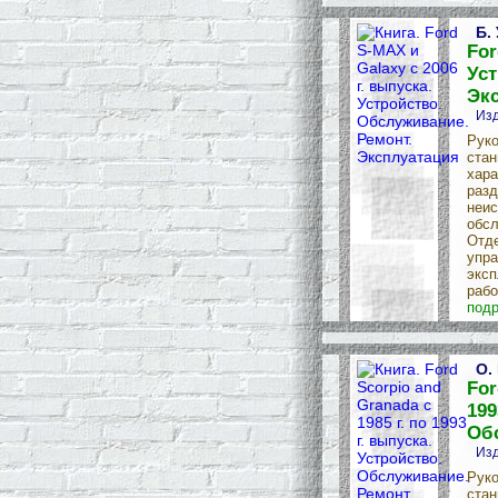
Б.
For
Уст
Эк
Изд
Руко
стан
хара
разд
неис
обсл
Отде
упра
эксп
рабо
подр
О.
For
199
Об
Изд
Руко
стан