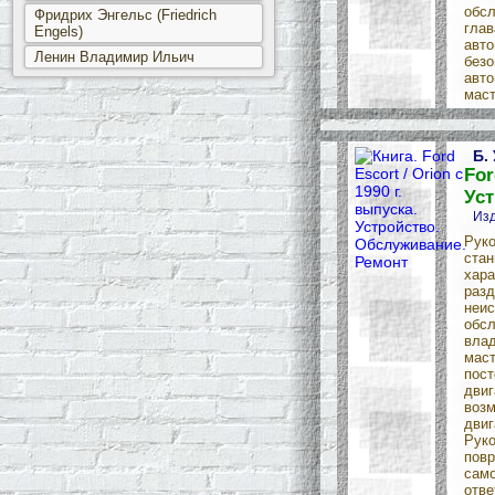
обсл
Фридрих Энгельс (Friedrich
глав
Engels)
авто
Ленин Владимир Ильич
безо
авто
маст
Б.
For
Уст
Изд
Руко
стан
хара
разд
неис
обсл
влад
маст
пост
двиг
воз
двиг
Руко
повр
само
отве