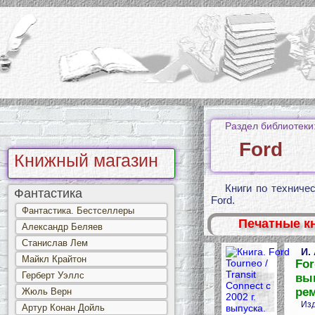
Раздел библиотеки
Ford
Книжный магазин
Книги по техниче
Фантастика
Ford.
Фантастика. Бестселлеры
Печатные к
Александр Беляев
Станислав Лем
И.
Майкл Крайтон
For
Герберт Уэллс
вып
ре
Жюль Верн
Изд
Артур Конан Дойль