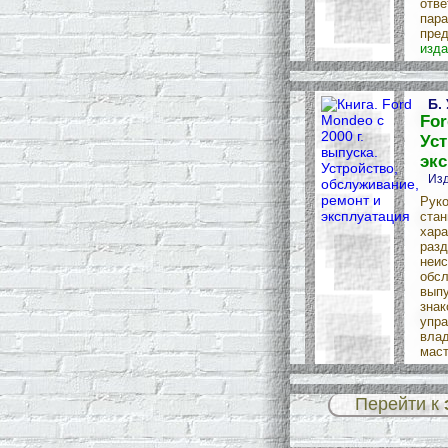
отве
пара
пред
изда
Б.
For
Уст
эк
Изд
Руко
стан
хара
разд
неис
обсл
выпу
знак
упра
влад
маст
Перейти к