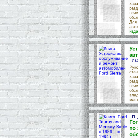
хара
разд
неис
обсл
Для 
авто
изда
Уст
авт
Изд
Руко
стан
хара
разд
неис
обсл
влад
маст
П.
For
по 
об