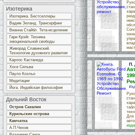
Руко
стан
Изотерика
хара
разд
Изотерика. Бестселлеры
неис
Вадим Зеланд. Трансерфинг
обсл
Conn
Вианна Стайбл. Тета-исцеление
озна
Гари Крэйг. Техника
упра
эмоциональной свободы
влад
маст
Живорад Славинский.
Технологии духовного развития
Карлос Кастанеда
П.
Хосе Сильва
Авт
Пауло Коэльо
199
Медитации
Ре
Изд
Йога. Индийская философия
Руко
стан
Дальний Восток
хара
Остров Сахалин
табл
техн
Курильские острова
Для 
Камчатка
авто
изда
А.П.Чехов
Владимир Санги