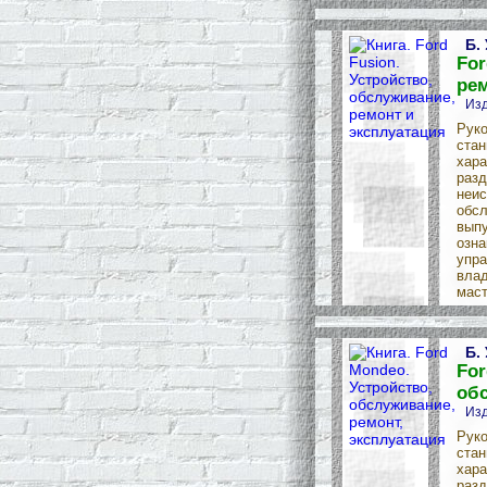
Б.
For
рем
Изд
Руко
стан
хара
разд
неис
обсл
выпу
озна
упра
влад
маст
Б.
For
обс
Изд
Руко
стан
хара
разд