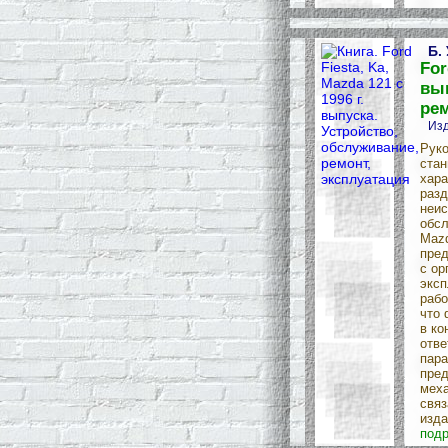
Б.
For
вып
рем
Изд
Руко
стан
хара
разд
неис
обсл
Mazd
пред
с ор
эксп
рабо
что 
в ко
отве
пара
пред
меха
связ
изда
подр