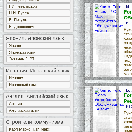
Г.И.Невельской
И.
For
Н.И. Буссе
Об
В. Пикуль
Изд
В. Дорошевич
Руко
стан
Япония. Японский язык
хара
разд
Япония
неис
обсл
Японский язык
Отде
Экзамен JLPT
влад
прие
авто
Испания. Испанский язык
маст
Испания
Испанский язык
Б.
For
Англия. Английский язык
Ре
Англия
Изд
Английский язык
Руко
стан
Строители коммунизма
хара
разд
Карл Маркс (Karl Marx)
неис