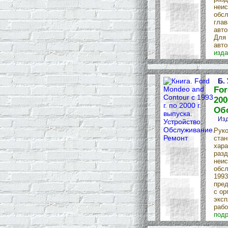
неис
обсл
глав
авто
Для 
авто
изда
Б.
For
200
Об
Изд
Руко
стан
хара
разд
неис
обсл
1993
пред
с ор
эксп
рабо
подр