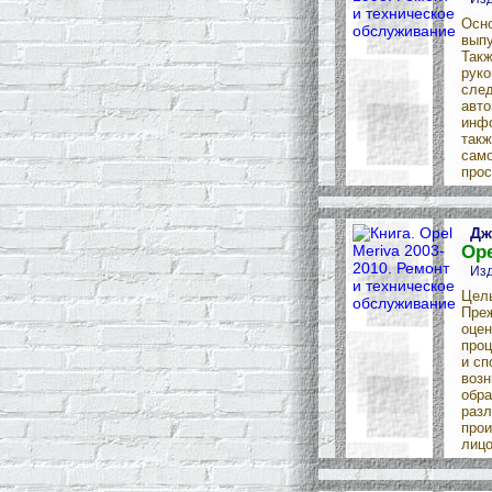
Осно
выпу
Такж
руко
след
авто
инфо
такж
само
прос
Дж
Ope
Изд
Цель
Преж
оцен
проц
и сп
возн
обра
разл
прои
лицо