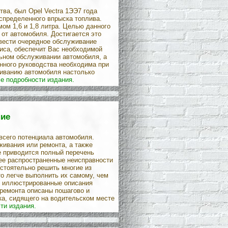
ва, был Opel Vectra 1ЭЭ7 года
спределенного впрыска топлива.
м 1,6 и 1,8 литра. Целью данного
от автомобиля. Достигается это
вести очередное обслуживание
иса, обеспечит Вас необходимой
ьном обслуживании автомобиля, а
нного руководства необходима при
иванию автомобиля настолько
е подробности издания.
ние
всего потенциала автомобиля.
живания или ремонта, а также
е приводится полный перечень
ее распространенные неисправности
стоятельно решить многие из
о легче выполнить их самому, чем
е иллюстрированные описания
ремонта описаны пошагово и
ка, сидящего на водительском месте
ти издания.