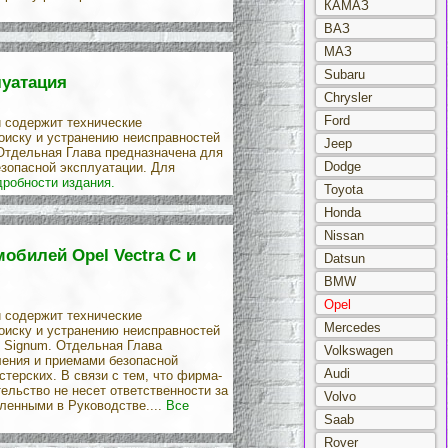
КАМАЗ
ВАЗ
МАЗ
Subaru
луатация
Chrysler
Ford
и содержит технические
оиску и устранению неисправностей
Jeep
 Отдельная Глава предназначена для
Dodge
езопасной эксплуатации. Для
дробности издания.
Toyota
Honda
Nissan
обилей Opel Vectra С и
Datsun
BMW
Opel
и содержит технические
Mercedes
оиску и устранению неисправностей
и Signum. Отдельная Глава
Volkswagen
ления и приемами безопасной
Audi
терских. В связи с тем, что фирма-
ельство не несет ответственности за
Volvo
ленными в Руководстве....
Все
Saab
Rover