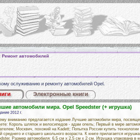
:
Ремонт автомобилей
скому ослуживанию и ремонту автомобилей Opel.
ниги
Электронные книги
шие автомобили мира. Opel Speedster (+ игрушка)
ание 2012 г.
му вниманию предлагается издание Лучшие автомобили мира, посвященн
ете: Король шляпок и велосипедов - адам опель; Первый в мире автомо
ателем; Москвич, похожий на Kadett; Попытка России купить технологии
й среднего и старшего школьного возраста. К книге прилагается игрушк
dster. Размер автомобиля: 6,5 см х 2,5 см х 2 см. Игрушка упакована в 