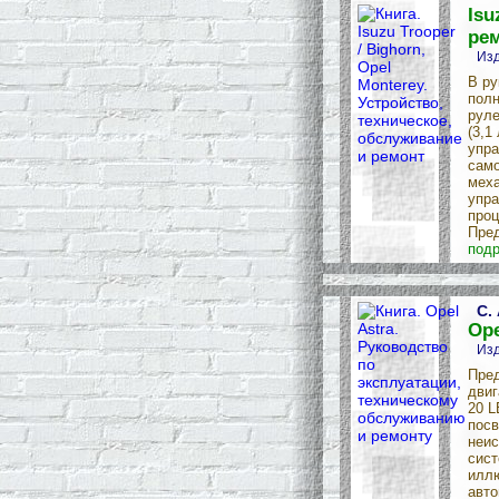
Isu
ре
Изд
В ру
полн
руле
(3,1
упра
само
меха
упра
проц
Пред
подр
С.
Ope
Изд
Пред
двиг
20 L
посв
неис
сист
иллю
авто