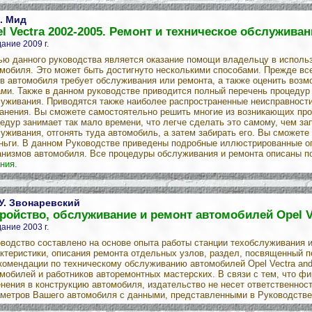
. Мид
l Vectra 2002-2005. Ремонт и техническое обслуживан
ание 2009 г.
ю данного руководства является оказание помощи владельцу в использ
мобиля. Это может быть достигнуто несколькими способами. Прежде всег
в автомобиля требует обслуживания или ремонта, а также оценить возм
ми. Также в данном руководстве приводится полный перечень процедур
уживания. Приводятся также наиболее распространенные неисправности
анения. Вы сможете самостоятельно решить многие из возникающих пр
едур занимает так мало времени, что легче сделать это самому, чем з
уживания, отгонять туда автомобиль, а затем забирать его. Вы сможете 
ньги. В данном Руководстве приведены подробные иллюстрированные о
низмов автомобиля. Все процедуры обслуживания и ремонта описаны пош
ния.
 У. Звонаревский
ройство, обслуживание и ремонт автомобилей Opel Ve
ание 2003 г.
водство составлено на основе опыта работы станции техобслуживания 
ктеристики, описания ремонта отдельных узлов, раздел, посвященный п
комендации по техническому обслуживанию автомобилей Opel Vectra and
мобилей и работников авторемонтных мастерских. В связи с тем, что ф
нения в конструкцию автомобиля, издательство не несет ответственнос
метров Вашего автомобиля с данными, представленными в Руководстве.