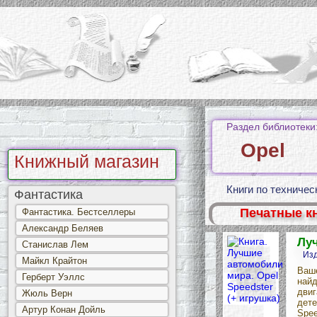
Раздел библиотеки
Opel
Книжный магазин
Книги по техниче
Фантастика
Печатные к
Фантастика. Бестселлеры
Александр Беляев
Луч
Станислав Лем
Изд
Майкл Крайтон
Ваше
Герберт Уэллс
найд
двиг
Жюль Верн
дете
Артур Конан Дойль
Spee