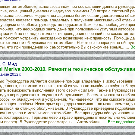
вным автомобилем, использованным при составлении данного руководст
ска, оснащенный дизелем с наддувом объемом 2,0 литра с системой ра
е использовались модели, оснащенные бензиновыми двигателями объемо
водства является помощь владельцу в получении максимальной отдачи 
ующими способами: руководство подскажет Вам, когда необходимо про
мобиля, что необходимо знать даже при пользовании услугами автосерв
рмацией по последовательности проведения операций при самостоятел
е поможет устранить неожиданно возникшую неисправность. Помощь да
стоятельном обслуживании автомобиля. Некоторые операции по обслуж
ты, что при проведении их самостоятельно Вы сэкономите время,......
Вс
. С. Мид
l Meriva 2003-2010. Ремонт и техническое обслужива
ание 2012 г.
ю Руководства является оказание помощи владельцу в использовании 
де всего, вы сможете понять, какой из узлов автомобиля требует обслу
ить возможность выполнения этого своими силами. Также в Руководств
едур периодического текущего обслуживания. Рассматриваются наибол
особы их обнаружения и устранения. Мы надеемся, что вы сможете само
икающих проблем. Некоторые процедуры занимают так мало времени, чт
щаться на станцию обслуживания. В Руководстве приведены подробны
ичных узлов и механизмов автомобиля. Все процедуры обслуживания и 
ллюстрированы. Термины лево и право приведены относительно челове
м вперед. В Руководстве рассмотрены: - Автомобили......
Все подробнос