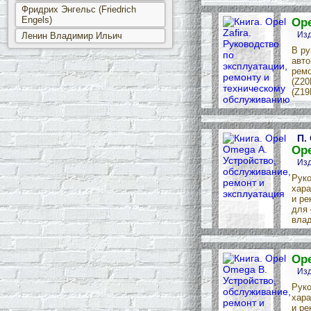
Фридрих Энгельс (Friedrich
Engels)
Ope
Изд
Ленин Владимир Ильич
В ру
авто
ремо
(Z20
(Z19
П.
Ope
Изд
Руко
хара
и ре
для 
влад
Ope
Изд
Руко
хара
и ре