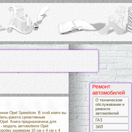
Ремонт
автомобилей
О техническом
обслуживании и
ремонте
ое Opel Speedster. В этой книге вы
автомобилей
биль-ракета среактивным
ГАЗ
 Opel. Книга предназначена для
а - модель автомобиля Opel
ЗИЛ
коробку размером 10 см х 4 см х 4