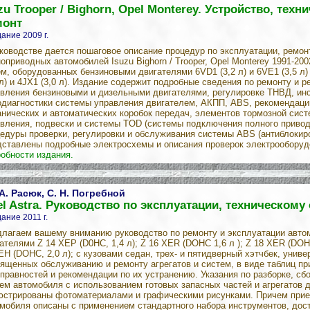
zu Trooper / Bighorn, Opel Monterey. Устройство, тех
монт
ание 2009 г.
ководстве дается пошаговое описание процедур по эксплуатации, ремо
оприводных автомобилей Isuzu Bighorn / Trooper, Opel Monterey 1991-200
м, оборудованных бензиновыми двигателями 6VD1 (3,2 л) и 6VE1 (3,5 л
 л) и 4JX1 (3,0 л). Издание содержит подробные сведения по ремонту и 
вления бензиновыми и дизельными двигателями, регулировке ТНВД, ин
диагностики системы управления двигателем, АКПП, ABS, рекомендации
нических и автоматических коробок передач, элементов тормозной сист
вления, подвески и системы TOD (системы подключения полного привод
едуры проверки, регулировки и обслуживания системы ABS (антиблокир
ставлены подробные электросхемы и описания проверок электрооборудо
обности издания.
 А. Расюк, С. Н. Погребной
l Astra. Руководство по эксплуатации, техническом
ание 2011 г.
лагаем вашему вниманию руководство по ремонту и эксплуатации авт
ателями Z 14 ХЕР (D0HC, 1,4 л); Z 16 XER (DOHC 1,6 л ); Z 18 XER (DOHC
EH (DOHC, 2,0 л); с кузовами седан, трех- и пятидверный хэтчбек, униве
ященных обслуживанию и ремонту агрегатов и систем, в виде таблиц п
правностей и рекомендации по их устранению. Указания по разборке, сбо
ем автомобиля с использованием готовых запасных частей и агрегатов 
стрированы фотоматериалами и графическими рисунками. Причем прие
мобиля описаны с применением стандартного набора инструментов, дос