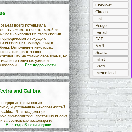
Chevrolet
Citroen
ие
Fiat
овании всего потенциала
Peugeot
о, вы сможете понять, какой из
Renault
ожность выполнения этого своими
 периодического текущего
DAF
 и способы их обнаружения и
MAN
облем. Выполнение некоторых
аписываться на станцию
Scania
сэкономить не только свое время, но
Infiniti
писания различных узлов и
агово и......
Все подробности
Iveco
International
ctra and Calibra
и содержит технические
оиску и устранению неисправностей
 Calibra. Для владельцев
ирма-производитель постоянно вносит
ти за возможные расхождения
...
Все подробности издания.