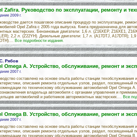
l Zafira. Руководство по эксплуатации, ремонту и 
ание 2009 г.
ководстве дается пошаговое описание процедур по эксплуатации, ремо
мобилей Opel Zafira с 2005 года выпуска. Книга предназначена для авт
нтных мастерских. Бензиновые двигатели: 1,6 л. (Z16XEP, Z16XE1, Z16XE
LER); 2,2 л. (Z22YH). Дизельные двигатели: 1,7 л. (A17DTJ, A17DTR); 1,9 
DTH)....
Все подробности издания.
 С. Рябов
l Omega А. Устройство, обслуживание, ремонт и экс
ание 2007 г.
водство составлено на основе опыта работы станции техобслуживания 
ктеристики, описания ремонта отдельных узлов, раздел, посвященный п
комендации по техническому обслуживанию автомобилей Opel Omega А.
ознакомления владельца автомобиля с органами управления и приемами
ельцев автомобилей и работников авторемонтных мастерских....
Все по
l Omega В. Устройство, обслуживание, ремонт и экс
ание 2007 г.
водство составлено на основе опыта работы станции техобслуживания 
ктеристики, описания ремонта отдельных узлов, раздел, посвященный п
комендации по техническому обслуживанию автомобилей Opel Omega В.