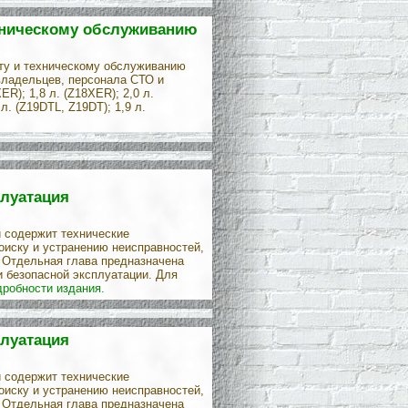
техническому обслуживанию
нту и техническому обслуживанию
овладельцев, персонала СТО и
R); 1,8 л. (Z18XER); 2,0 л.
л. (Z19DTL, Z19DT); 1,9 л.
плуатация
и содержит технические
оиску и устранению неисправностей,
 Отдельная глава предназначена
 безопасной эксплуатации. Для
дробности издания.
плуатация
и содержит технические
оиску и устранению неисправностей,
 Отдельная глава предназначена