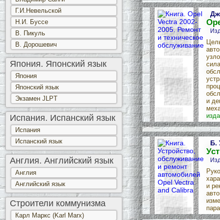
Г.И.Невельской
Дж
Ope
Н.И. Буссе
Изд
В. Пикуль
Цель
В. Дорошевич
авто
узло
Япония. Японский язык
сила
обсл
Япония
устр
проц
Японский язык
обсл
Экзамен JLPT
и де
меха
изда
Испания. Испанский язык
Испания
Испанский язык
Б.
Уст
Англия. Английский язык
Изд
Руко
Англия
хара
Английский язык
и ре
авто
изме
Строители коммунизма
пара
Карл Маркс (Karl Marx)