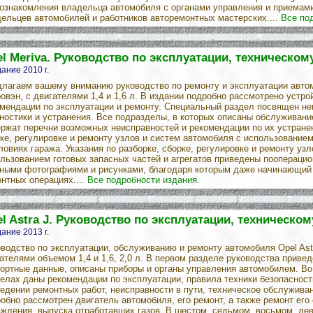
ознакомления владельца автомобиля с органами управления и приемами
ельцев автомобилей и работников авторемонтных мастерских....
Все по
l Meriva. Руководство по эксплуатации, техническо
ание 2010 г.
лагаем вашему вниманию руководство по ремонту и эксплуатации автом
овэн, с двигателями 1,4 и 1,6 л. В издании подробно рассмотрено устр
мендации по эксплуатации и ремонту. Специальный раздел посвящен не
ностики и устранения. Все подразделы, в которых описаны обслуживание
ржат перечни возможных неисправностей и рекомендации по их устранен
ке, регулировке и ремонту узлов и систем автомобиля с использование
ловиях гаража. Указания по разборке, сборке, регулировке и ремонту уз
льзованием готовых запасных частей и агрегатов приведены поопераци
ными фотографиями и рисунками, благодаря которым даже начинающий 
нтных операциях....
Все подробности издания.
l Astra J. Руководство по эксплуатации, техническ
ание 2013 г.
водство по эксплуатации, обслуживанию и ремонту автомобиля Opel Astr
ателями объемом 1,4 и 1,6, 2,0 л. В первом разделе руководства приве
ортные данные, описаны приборы и органы управления автомобилем. Во 
елах даны рекомендации по эксплуатации, правила техники безопасност
едении ремонтных работ, неисправности в пути, техническое обслужива
обно рассмотрен двигатель автомобиля, его ремонт, а также ремонт его 
ждения, выпуска отработавших газов. В шестом, седьмом, восьмом, де