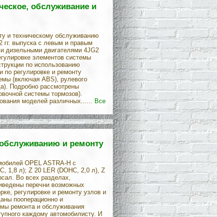
ническое, обслуживание и
нту и техническому обслуживанию
2 гг. выпуска с левым и правым
) и дизельными двигателями 4JG2
регулировке элементов системы
струкции по использованию
 по регулировке и ремонту
емы (включая ABS), рулевого
а). Подробно рассмотрены
овочной системы тормозов).
вания моделей различных......
Все
у обслуживанию и ремонту
омобилей OPEL ASTRA-Н с
, 1,8 л); Z 20 LER (DOHC, 2,0 л), Z
рсал. Во всех разделах,
риведены перечни возможных
рке, регулировке и ремонту узлов и
даны пооперационно и
мы ремонта и обслуживания
тупного каждому автомобилисту. И