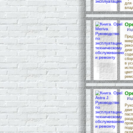
для 
влад
Ope
Изд
Пред
микр
реко
диаг
соде
сбор
в ус
испо
цвет
ремо
Ope
Изд
Руко
двиг
пасп
разд
пров
подр
охла