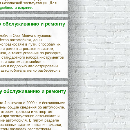
 безопасной эксплуатации. Для
дробности издания.
му обслуживанию и ремонту
обиля Opel Meriva с кузовом
ойство автомобиля, даны
исправностям в пути, способам их
 и ремонт агрегатов и систем,
ию, а также указания по разборке,
м стандартного набора инструментов
лов и систем автомобиля с
онно и подробно иллюстрированы
автолюбитель легко разберется в
ому обслуживанию и ремонту
a J выпуска с 2009 г. с бензиновыми
дены общие сведения об автомобиле,
втором, третьем и четвертом
и при эксплуатации автомобиля и
ние автомобиля. В пятом разделе
основных систем: питания, смазки,
вятом разделах рассмотрены