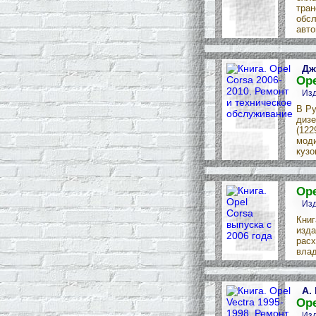
тран
обсл
авто
Дж
Ope
Изд
В Ру
дизе
(122
моди
кузо
Ope
Изд
Книг
изда
расх
влад
А.
Ope
Изд