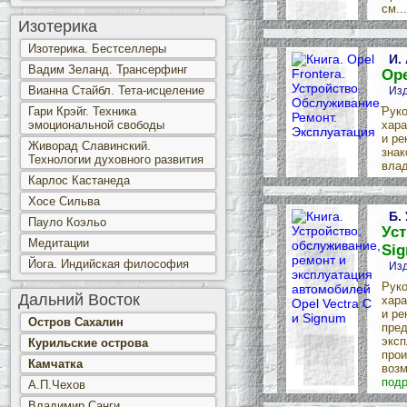
см..
Изотерика
Изотерика. Бестселлеры
И.
Вадим Зеланд. Трансерфинг
Ope
Вианна Стайбл. Тета-исцеление
Изд
Гари Крэйг. Техника
Руко
эмоциональной свободы
хара
и ре
Живорад Славинский.
знак
Технологии духовного развития
влад
Карлос Кастанеда
Хосе Сильва
Б.
Пауло Коэльо
Уст
Медитации
Si
Йога. Индийская философия
Изд
Руко
Дальний Восток
хара
и ре
Остров Сахалин
пред
эксп
Курильские острова
прои
Камчатка
возм
подр
А.П.Чехов
Владимир Санги