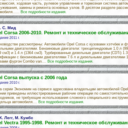
смиссия, ходовая часть, рулевое управление и тормозная система авт
уживания, замены и ремонта основных узлов. В десятом разделе рассм
мобиля......
Все подробности издания.
. С. Мид
l Corsa 2006-2010. Ремонт и техническое обслуживан
ание 2011 г.
ководстве рассмотрены: Автомобили Opel Corsa с кузовами хэтчбек и ф
льными двигателями. Бензиновые двигатели: трехцилиндровые 1.0 л (99
9 см3) и 1.4 л (1364 см3). Турбированные дизельные двигатели (CDTi) 1.
фикации с бензиновыми двигателями 7.6 л и дизельными двигателями 1
вами фургон Combo van....
Все подробности издания.
l Corsa выпуска с 2006 года
ание 2010 г.
а серии Экономим на сервисе адресована владельцам автомобилей Opel 
нии приведены иллюстрированные рабочие операции по самостоятельн
одников, не требующие использования сложного специального инструмен
ельца автомобиля....
Все подробности издания.
 К. Легг, М. Кумбс
l Vectra 1995-1998. Ремонт и техническое обслуживан
ание 2008 г.