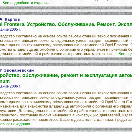
..
Все подробности издания.
 А. Карпов
l Frontera. Устройство. Обслуживание. Ремонт. Эксп
ание 2005 г.
водство составлено на основе опыта работы станции техобслуживания 
ктеристики, описания ремонта отдельных узлов, раздел, посвященный п
комендации по техническому обслуживанию автомобилей Opel Frontera.
омства владельца автомобиля с органами его управления и приемами б
ельцев автомобилей и работников авторемонтных мастерских....
Все по
 У. Звонаревский
ройство, обслуживание, ремонт и эксплуатация автом
gnum
ание 2006 г.
водство составлено на основе опыта работы станции техобслуживания 
ктеристики, описания ремонта отдельных узлов, раздел, посвященный п
комендации по техническому обслуживанию автомобилей Opel Vectra С 
назначена для знакомства владельца автомобиля с органами его управ
луатации. Для владельцев автомобилей и работников авторемонтных мас
зводитель постоянно вносит изменения в конструкцию двигателей, издат
ожные расхождения параметров Вашего двигателя с данными, представ
обности издания.