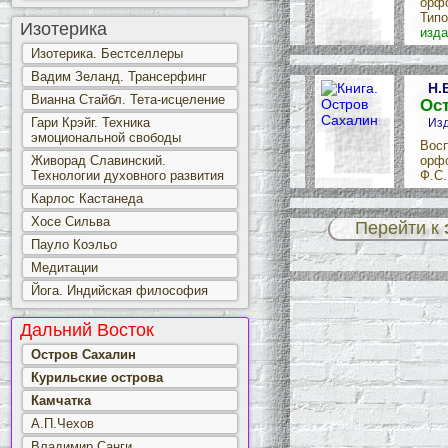
орфо
Типо
Изотерика
изда
Изотерика. Бестселлеры
Вадим Зеланд. Трансерфинг
Н.
Вианна Стайбл. Тета-исцеление
Ос
Гари Крэйг. Техника
Изд
эмоциональной свободы
Восп
Живорад Славинский.
орфо
Технологии духовного развития
Ф.С.
Карлос Кастанеда
Хосе Сильва
Перейти к
Пауло Коэльо
Медитации
Йога. Индийская философия
Дальний Восток
Остров Сахалин
Курильские острова
Камчатка
А.П.Чехов
Владимир Санги