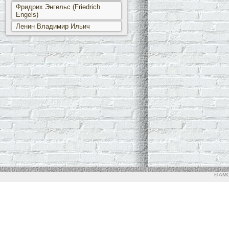
Фридрих Энгельс (Friedrich
Engels)
Ленин Владимир Ильич
© AMO