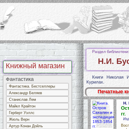
Раздел библиотеки
Н.И. Бу
Книжный магазин
Книги Николая 
Фантастика
Курилах.
Фантастика. Бестселлеры
Печатные к
Александр Беляев
Станислав Лем
Н.
Майкл Крайтон
Ост
Герберт Уэллс
гг.
Изд
Жюль Верн
Восп
Артур Конан Дойль