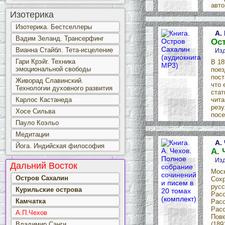
авто
Изотерика
Изотерика. Бестселлеры
А.
Вадим Зеланд. Трансерфинг
Ост
Вианна Стайбл. Тета-исцеление
Изд
Гари Крэйг. Техника
В 18
эмоциональной свободы
поез
пост
Живорад Славинский.
что 
Технологии духовного развития
стат
Карлос Кастанеда
чита
резу
Хосе Сильва
посе
Пауло Коэльо
Медитации
А.
Йога. Индийская философия
А. 
Изд
Дальний Восток
Моск
Остров Сахалин
Сохр
русс
Курильские острова
Расс
Камчатка
Расс
Расс
А.П.Чехов
Пове
Владимир Санги
(189