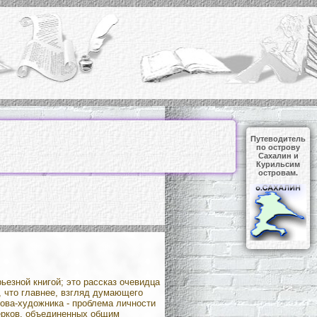
Путеводитель
по острову
Сахалин и
Курильсим
островам.
ьезной книгой; это рассказ очевидца
о, что главнее, взгляд думающего
хова-художника - проблема личности
черков, объединенных общим