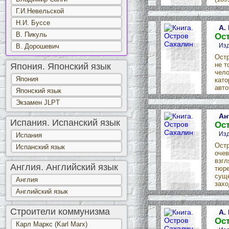
Г.И.Невельской
Н.И. Буссе
А.
В. Пикуль
Ос
Изд
В. Дорошевич
Остр
не т
Япония. Японский язык
чело
Япония
като
авто
Японский язык
Экзамен JLPT
Ан
Испания. Испанский язык
Ос
Изд
Испания
Остр
Испанский язык
очев
взгл
Англия. Английский язык
тюре
суще
Англия
захо
Английский язык
Строители коммунизма
А.
Ос
Карл Маркс (Karl Marx)