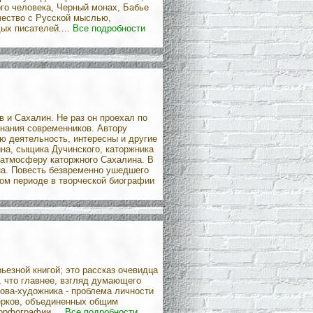
го человека, Черный монах, Бабье
чество с Русской мыслью,
ых писателей....
Все подробности
 и Сахалин. Не раз он проехал по
нания современников. Автору
ую деятельность, интересны и другие
на, сыщика Дучинского, каторжника
 атмосферу каторжного Сахалина. В
на. Повесть безвременно ушедшего
ом периоде в творческой биографии
ьезной книгой; это рассказ очевидца
о, что главнее, взгляд думающего
хова-художника - проблема личности
черков, объединенных общим
орфографии....
Все подробности