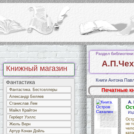
Раздел библиотеки
А.П.Че
Книжный магазин
Книги Антона Пав
Фантастика
Печатные к
Фантастика. Бестселлеры
Александр Беляев
А.
Станислав Лем
Ос
Майкл Крайтон
Изд
Герберт Уэллс
Остр
не т
Жюль Верн
чело
Артур Конан Дойль
като