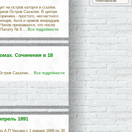
International
ет на остров каторги и ссылки,
ерков Остров Сахалин. В центре
ржника - простого, несчастного
ленцев, быта и нравов инородцев,
 Чехов признавался, что после
 Палату № 6....
Все подробности
омах. Сочинения в 18
Остров Сахалин....
Все подробности
 апрель 1891
 А.П.Чехова с 1 января 1889 по 30