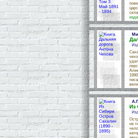
пове
царс
скла
изда
Ми
Да
Изд
Саха
чехо
удал
перс
Алек
1990
писа
вели
А.
Из 
Изд
Остр
не т
чело
като
авто