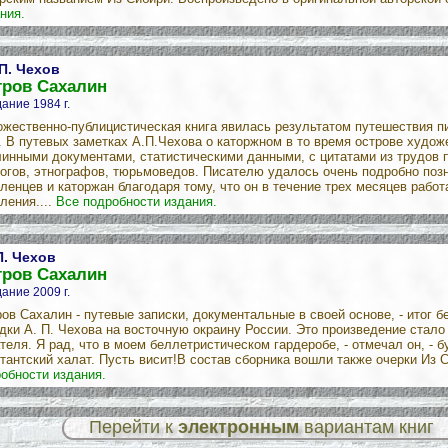
ния.
 П. Чехов
тров Сахалин
ание 1984 г.
жественно-публицистическая книга явилась результатом путешествия пи
. В путевых заметках А.П.Чехова о каторжном в то время острове худо
инными документами, статистическими данными, с цитатами из трудов п
огов, этнографов, тюрьмоведов. Писателю удалось очень подробно поз
ленцев и каторжан благодаря тому, что он в течение трех месяцев рабо
ления....
Все подробности издания.
П. Чехов
тров Сахалин
ание 2009 г.
ов Сахалин - путевые записки, документальные в своей основе, - итог 
дки А. П. Чехова на восточную окраину России. Это произведение стал
теля. Я рад, что в моем беллетристическом гардеробе, - отмечал он, - б
тантский халат. Пусть висит!В состав сборника вошли также очерки Из С
обности издания.
Перейти к
электронным
вариантам книг