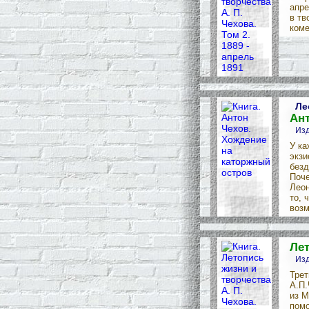
апре
в тв
коме
Ле
Ант
Изд
У ка
экзи
безд
Поче
Леон
то, 
возм
Лет
Изд
Трет
А.П.
из М
помо