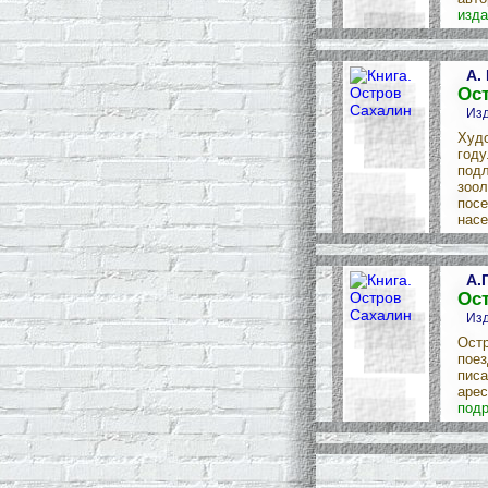
изда
А.
Ос
Изд
Худо
году
подл
зоол
посе
насе
А.
Ос
Изд
Остр
поез
писа
арес
подр