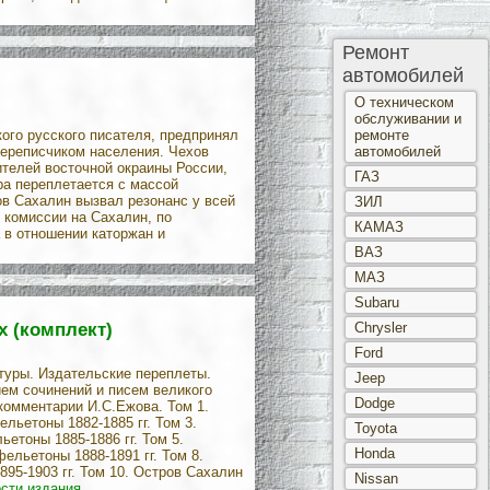
Ремонт
автомобилей
О техническом
обслуживании и
ого русского писателя, предпринял
ремонте
переписчиком населения. Чехов
автомобилей
ителей восточной окраины России,
ГАЗ
ра переплетается с массой
в Сахалин вызвал резонанс у всей
ЗИЛ
 комиссии на Сахалин, по
КАМАЗ
 в отношении каторжан и
ВАЗ
МАЗ
Subaru
х (комплект)
Chrysler
Ford
атуры. Издательские переплеты.
Jeep
ем сочинений и писем великого
Dodge
 комментарии И.С.Ежова. Том 1.
ельетоны 1882-1885 гг. Том 3.
Toyota
ьетоны 1885-1886 гг. Том 5.
Honda
фельетоны 1888-1891 гг. Том 8.
1895-1903 гг. Том 10. Остров Сахалин
Nissan
сти издания.