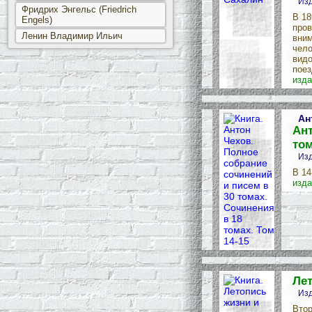
Изд
Фридрих Энгельс (Friedrich
В 18
Engels)
пров
Ленин Владимир Ильич
вним
чело
видо
поез
изда
Ан
Ант
том
Изд
В 14
изда
Лет
Изд
Втор