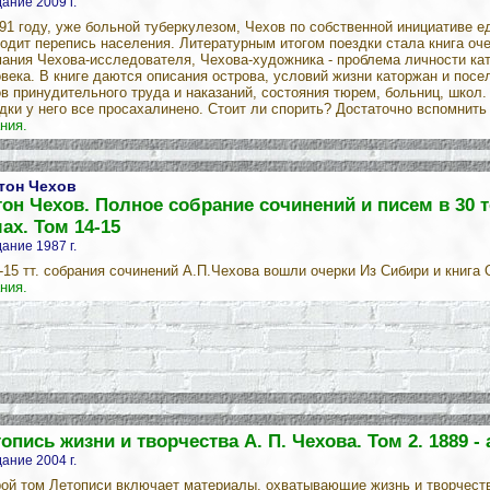
ание 2009 г.
91 году, уже больной туберкулезом, Чехов по собственной инициативе ед
одит перепись населения. Литературным итогом поездки стала книга оч
ания Чехова-исследователя, Чехова-художника - проблема личности като
века. В книге даются описания острова, условий жизни каторжан и посе
в принудительного труда и наказаний, состояния тюрем, больниц, школ.
дки у него все просахалинено. Стоит ли спорить? Достаточно вспомнить
ния.
тон Чехов
он Чехов. Полное собрание сочинений и писем в 30 т
ах. Том 14-15
ание 1987 г.
-15 тт. собрания сочинений А.П.Чехова вошли очерки Из Сибири и книга 
ния.
опись жизни и творчества А. П. Чехова. Том 2. 1889 -
ание 2004 г.
ой том Летописи включает материалы, охватывающие жизнь и творчество