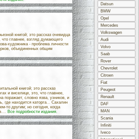
Datsun
BMW
Opel
Mercedes
Volkswagen
ьезной книгой; это рассказ очевидца
о, что главнее, взгляд думающего
Audi
хова-художника - проблема личности
Volvo
черков, объединенных общим
Saab
Rover
Chevrolet
Citroen
Fiat
итальной книгой; это рассказ
Peugeot
гах и виселице, это, что главнее,
Renault
а поражает, словно язва, узников, и
, где находится каторга... Сахалин
DAF
ем-то другим; но сегодня, когда
MAN
....
Все подробности издания.
Scania
Infiniti
Iveco