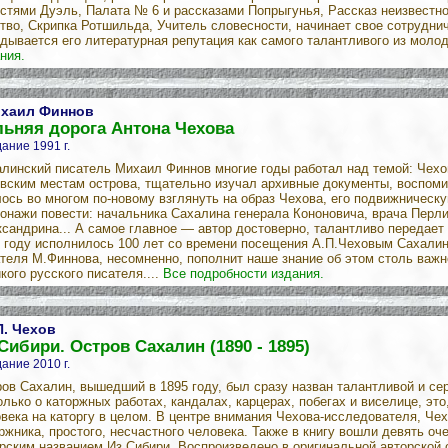
стями Дуэль, Палата № 6 и рассказами Попрыгунья, Рассказ неизвестно
тво, Скрипка Ротшильда, Учитель словесности, начинает свое сотрудни
дывается его литературная репутация как самого талантливого из молод
ния.
хаил Финнов
льняя дорога Антона Чехова
ание 1991 г.
линский писатель Михаил Финнов многие годы работал над темой: Чехов
вским местам острова, тщательно изучал архивные документы, воспоми
ось во многом по-новому взглянуть на образ Чехова, его подвижническ
онажи повести: начальника Сахалина генерала Кононовича, врача Перли
сандрина... А самое главное — автор достоверно, талантливо передает
 году исполнилось 100 лет со времени посещения А.П.Чеховым Сахали
теля М.Финнова, несомненно, пополнит наше знание об этом столь важн
кого русского писателя....
Все подробности издания.
П. Чехов
Сибири. Остров Сахалин (1890 - 1895)
ание 2010 г.
ов Сахалин, вышедший в 1895 году, был сразу назван талантливой и сер
олько о каторжных работах, кандалах, карцерах, побегах и виселице, эт
века на каторгу в целом. В центре внимания Чехова-исследователя, Че
ржника, простого, несчастного человека. Также в книгу вошли девять о
рским названием Из Сибири. Воспроизведено в оригинальной авторской 