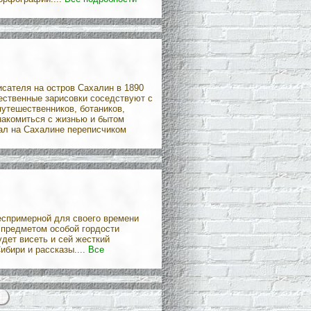
сателя на остров Сахалин в 1890
жественные зарисовки соседствуют с
утешественников, ботаников,
накомиться с жизнью и бытом
тал на Сахалине переписчиком
беспримерной для своего времени
о предметом особой гордости
удет висеть и сей жесткий
ибири и рассказы....
Все