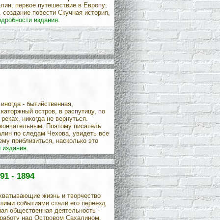
лин, первое путешествие в Европу;
, создание повести Скучная история,
одробности издания.
 иногда - бытийственная,
 каторжный остров, в распутицу, по
 реках, никогда не вернуться.
 окончательным. Поэтому писатель
алин по следам Чехова, увидеть все
 ему приблизиться, насколько это
 издания.
91 - 1894
охватывающие жизнь и творчество
йшими событиями стали его переезд
ная общественная деятельность -
 работу над Островом Сахалином,