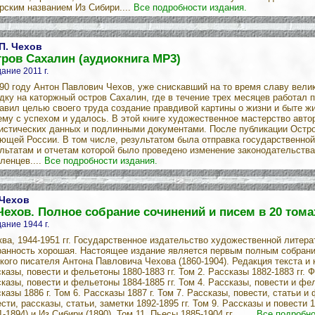
рским названием Из Сибири....
Все подробности издания.
 П. Чехов
ров Сахалин (аудиокнига MP3)
ание 2011 г.
90 году Антон Павлович Чехов, уже снискавший на то время славу велик
дку на каторжный остров Сахалин, где в течение трех месяцев работал 
авил целью своего труда создание правдивой картины о жизни и быте ж
ему с успехом и удалось. В этой книге художественное мастерство авто
истических данных и подлинными документами. После публикации Остро
ющей России. В том числе, результатом была отправка государственной
льтатам и отчетам которой было проведено изменение законодательства
ленцев....
Все подробности издания.
 Чехов
Чехов. Полное собрание сочинений и писем в 20 тома
ание 1944 г.
ва, 1944-1951 гг. Государственное издательство художественной литер
анность хорошая. Настоящее издание является первым полным собрани
кого писателя Антона Павловича Чехова (1860-1904). Редакция текста и
казы, повести и фельетоны 1880-1883 гг. Том 2. Рассказы 1882-1883 гг. Ф
казы, повести и фельетоны 1884-1885 гг. Том 4. Рассказы, повести и фел
казы 1886 г. Том 6. Рассказы 1887 г. Том 7. Рассказы, повести, статьи и 
сти, рассказы, статьи, заметки 1892-1895 гг. Том 9. Рассказы и повести 
1-1894) и Из Сибири (1890). Том 11. Пьесы 1885-1904 гг. ......
Все подробно