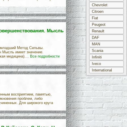
Chevrolet
Citroen
Fiat
Peugeot
совершенствования. Мысль
Renault
DAF
MAN
д-младший Метод Сильвы.
Scania
н Мысль имеет значение.
кая медицина)....
Все подробности
Infiniti
Iveco
International
енным восприятием, памятью,
икновения проблем, либо
дчиненных. Для широкого круга