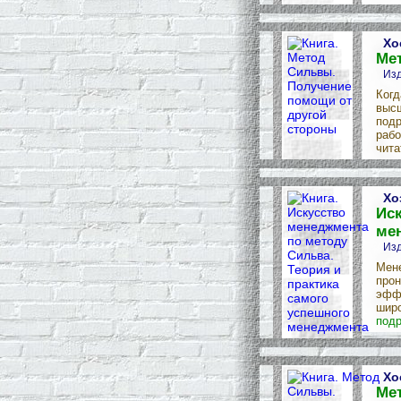
Хо
Ме
Изд
Когд
высш
подр
рабо
чита
Хо
Иск
ме
Изд
Мене
прон
эффе
широ
подр
Хо
Ме