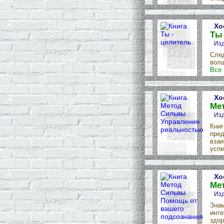
Хо
Ты 
Изд
След
волш
Все 
Хо
Ме
Изд
Книг
пред
взаи
успе
Хо
Ме
Изд
Знам
инте
здор