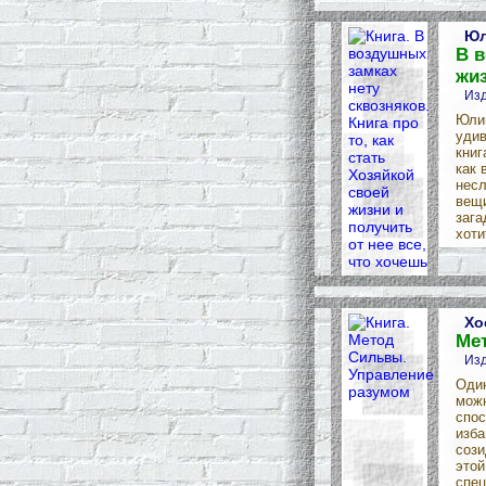
Юл
В в
жиз
Изд
Юлию
удив
книг
как 
несл
вещи
зага
хоти
Хо
Ме
Изд
Один
можн
спос
изба
сози
этой
спец