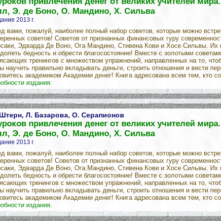
уроков привлечения денег от великих учителей мира. Р
л, Э. де Боно, О. Мандино, Х. Сильва
ание 2013 г.
д вами, пожалуй, наиболее полный набор советов, которые можно встре
еренных советов! Советов от признанных финансовых гуру современнос
саки, Эдварда Де Воно, Ога Мандино, Стивена Кови и Хосе Сильвы. Их 
долеть бедность и обрести благосостояние! Вместе с золотыми советам
ясающих тренингов с множеством упражнений, направленных на то, чтоб
ы научить правильно вкладывать деньги, строить отношения и вести пер
овитесь академиком Академии денег! Книга адресована всем тем, кто со
обности издания.
 Штерн, Л. Базарова, О. Серапионов
уроков привлечения денег от великих учителей мира. Р
л, Э. де Боно, О. Мандино, Х. Сильва
ание 2013 г.
д вами, пожалуй, наиболее полный набор советов, которые можно встре
еренных советов! Советов от признанных финансовых гуру современнос
саки, Эдварда Де Воно, Ога Мандино, Стивена Кови и Хосе Сильвы. Их 
долеть бедность и обрести благосостояние! Вместе с золотыми советам
ясающих тренингов с множеством упражнений, направленных на то, чтоб
ы научить правильно вкладывать деньги, строить отношения и вести пер
овитесь академиком Академии денег! Книга адресована всем тем, кто со
обности издания.