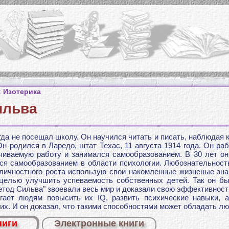
:
Изотерика
ильва
да не посещал школу. Он научился читать и писать, наблюдая к
н родился в Ларедо, штат Техас, 11 августа 1914 года. Он раб
чиваемую работу и занимался самообразованием. В 30 лет о
ся самообразованием в области психологии. Любознательнос
 личностного роста использую свои накомленные жизненые зн
целью улучшить успеваемость собственных детей. Так он бы
тод Сильва" звоевали весь мир и доказали свою эффективност
ает людям повысить их IQ, развить психические навыки, а
гих. И он доказал, что такими способностями может обладать лю
ниги
Электронные книги