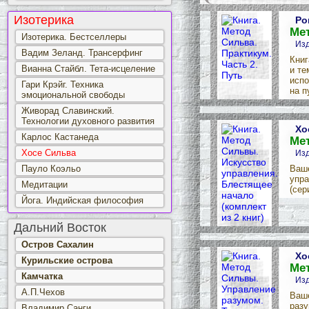
Изотерика
Ро
Мет
Изотерика. Бестселлеры
Изд
Вадим Зеланд. Трансерфинг
Книг
Вианна Стайбл. Тета-исцеление
и те
испо
Гари Крэйг. Техника
на п
эмоциональной свободы
Живорад Славинский.
Технологии духовного развития
Хо
Карлос Кастанеда
Мет
Хосе Сильва
Изд
Пауло Коэльо
Ваше
упра
Медитации
(сер
Йога. Индийская философия
Дальний Восток
Остров Сахалин
Хо
Курильские острова
Мет
Камчатка
Изд
А.П.Чехов
Ваше
разу
Владимир Санги