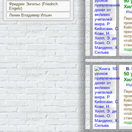
50 
Фридрих Энгельс (Friedrich
Хил
Engels)
Изд
Ленин Владимир Ильич
Пере
пров
Кийо
прео
потр
чтоб
стан
подр
В.
50 
Хил
Изд
Пере
пров
Кийо
прео
потр
чтоб
стан
подр