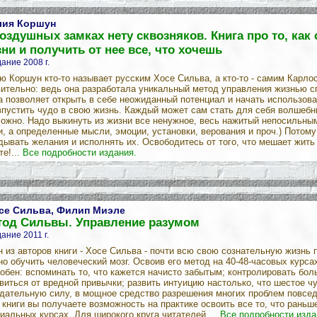
ия Коршун
оздушных замках нету сквозняков. Книга про то, как 
ни и получить от нее все, что хочешь
ание 2008 г.
 Коршун кто-то называет русским Хосе Сильва, а кто-то - самим Карлос
ительно: ведь она разработала уникальный метод управления жизнью 
а позволяет открыть в себе неожиданный потенциал и начать использовать
впустить чудо в свою жизнь. Каждый может сам стать для себя волшебник
ожно. Надо выкинуть из жизни все ненужное, весь нажитый непосильным 
, а определенные мысли, эмоции, установки, верования и проч.) Потому
дывать желания и исполнять их. Освободитесь от того, что мешает жить т
те!...
Все подробности издания.
се Сильва, Филип Миэле
тод Сильвы. Управление разумом
ание 2011 г.
 из авторов книги - Хосе Сильва - почти всю свою сознательную жизнь 
о обучить человеческий мозг. Освоив его метод на 40-48-часовых курс
обен: вспоминать то, что кажется начисто забытым; контролировать бол
виться от вредной привычки; развить интуицию настолько, что шестое ч
дательную силу, в мощное средство разрешения многих проблем повсед
 книги вы получаете возможность на практике освоить все то, что раньш
иальных курсах. Для широкого круга читателей....
Все подробности изда