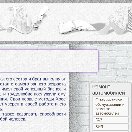
ак его сестра и брат выполняют
отал с самого раннего возраста
Ремонт
н имел свой успешный бизнес и
автомобилей
ть и трудолюбие послужили ему
ания. Свои первые методы Хосе
О техническом
л уверен в своей работе и его
обслуживании и
ь.
ремонте
автомобилей
 также развивать способности
бой человек.
ГАЗ
ЗИЛ