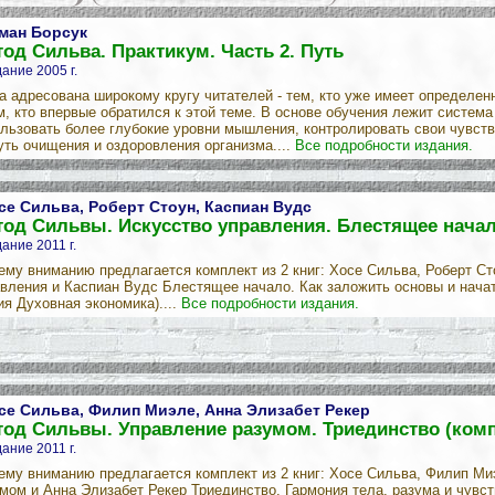
ман Борсук
од Сильва. Практикум. Часть 2. Путь
ание 2005 г.
а адресована широкому кругу читателей - тем, кто уже имеет определен
м, кто впервые обратился к этой теме. В основе обучения лежит систе
льзовать более глубокие уровни мышления, контролировать свои чувств
уть очищения и оздоровления организма....
Все подробности издания.
се Сильва, Роберт Стоун, Каспиан Вудс
од Сильвы. Искусство управления. Блестящее начало
ание 2011 г.
му вниманию предлагается комплект из 2 книг: Хосе Сильва, Роберт С
вления и Каспиан Вудс Блестящее начало. Как заложить основы и нача
ия Духовная экономика)....
Все подробности издания.
се Сильва, Филип Миэле, Анна Элизабет Рекер
од Сильвы. Управление разумом. Триединство (компл
ание 2011 г.
му вниманию предлагается комплект из 2 книг: Хосе Сильва, Филип М
мом и Анна Элизабет Рекер Триединство. Гармония тела, разума и чувст