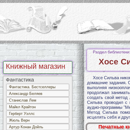
Раздел библиотеки
Хосе С
Книжный магазин
Хосе Сильва никог
Фантастика
домашние задания. О
Фантастика. Бестселлеры
выполняя низкоопла
продолжал занимать
Александр Беляев
создать свой метод
Станислав Лем
Сильва проводил с 
Майкл Крайтон
аудио-программы "Ме
Метод Сильва помог
Герберт Уэллс
исцелять себя и дру
Жюль Верн
Печатные к
Артур Конан Дойль