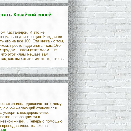
стать Хозяйкой своей
ом Кастанедой. И это не
специально для женщин. Каждая ее
 его на все 100! Эта книга - о том,
ом, просто надо знать - как. Это
трудом... хлам (этот хлам - не
 что этот хлам мешает вам
ак, как вы хотите, иметь то, что вы
посвятил исследованию того, чему
ах, любой желающий становился
ь; ускорять выздоровление;
увство превращается в
невной жизни... Теперь с помощью
е преподавалось только на
ния.