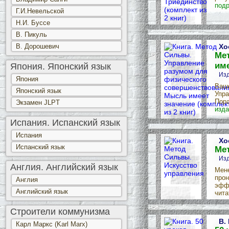
подр
Г.И.Невельской
Н.И. Буссе
В. Пикуль
В. Дорошевич
Хо
Ме
име
Япония. Японский язык
Изд
Япония
Ваше
Японский язык
Упра
Пора
Экзамен JLPT
изда
Испания. Испанский язык
Испания
Хо
Испанский язык
Ме
Изд
Англия. Английский язык
Мене
прон
Англия
эффе
Английский язык
чита
Строители коммунизма
В.
Карл Маркс (Karl Marx)