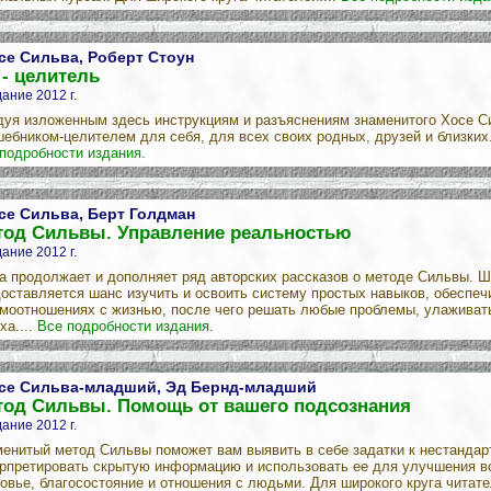
се Сильва, Роберт Стоун
- целитель
ание 2012 г.
уя изложенным здесь инструкциям и разъяснениям знаменитого Хосе С
ебником-целителем для себя, для всех своих родных, друзей и близких. 
подробности издания.
се Сильва, Берт Голдман
тод Сильвы. Управление реальностью
ание 2012 г.
а продолжает и дополняет ряд авторских рассказов о методе Сильвы. Ш
оставляется шанс изучить и освоить систему простых навыков, обеспе
моотношениях с жизнью, после чего решать любые проблемы, улаживат
ха....
Все подробности издания.
се Сильва-младший, Эд Бернд-младший
тод Сильвы. Помощь от вашего подсознания
ание 2012 г.
енитый метод Сильвы поможет вам выявить в себе задатки к нестандар
рпретировать скрытую информацию и использовать ее для улучшения вс
овье, благосостояние и отношения с людьми. Для широкого круга читате