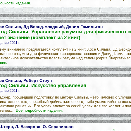
обности издания.
се Сильва, Эд Бернд-младший, Дэвид Гамильтон
тод Сильвы. Управление разумом для физического 
ет значение (комплект из 2 книг)
ание 2011 г.
му вниманию предлагается комплект из 2 книг: Хосе Сильва, Эд Берн
вление разумом для физического совершенствования и Дэвид Гамильто
зительное доказательство власти разума над телом (серия Энергетичес
ния.
се Сильва, Роберт Стоун
тод Сильвы. Искусство управления
ание 2011 г.
джер, прошедший подготовку по методу Сильвы. - это человек с улучш
ицательностью, способный добиваться своего, либо умело избегая возн
ктивно решая их. Его успех влечет за собой успех для его коллег и по
телей....
Все подробности издания.
 Штерн, Л. Базарова, О. Серапионов