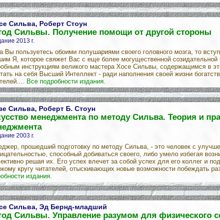
се Сильва, Роберт Стоун
тод Сильвы. Получение помощи от другой стороны
ание 2013 г.
а Вы пользуетесь обоими полушариями своего головного мозга, то всту
им Я, которое свяжет Вас с еще более могущественной созидательной
обным инструкциям великого мастера Хосе Сильвы, содержащимся в это
тать на себя Высший Интеллект - ради наполнения своей жизни богатств
телей....
Все подробности издания.
зе Сильва, Роберт Б. Стоун
усство менеджмента по методу Сильва. Теория и пр
неджмента
ание 2003 г.
джер, прошедший подготовку по методу Сильва, - это человек с улучш
ицательностью, способный добиваться своего, либо умело избегая возн
ктивно решая их. Его успех влечет за собой успех для его коллег и по
кому кругу читателей, отыскивающих новые возможности побеждать раз
обности издания.
се Сильва, Эд Бернд-младший
тод Сильвы. Управление разумом для физического 