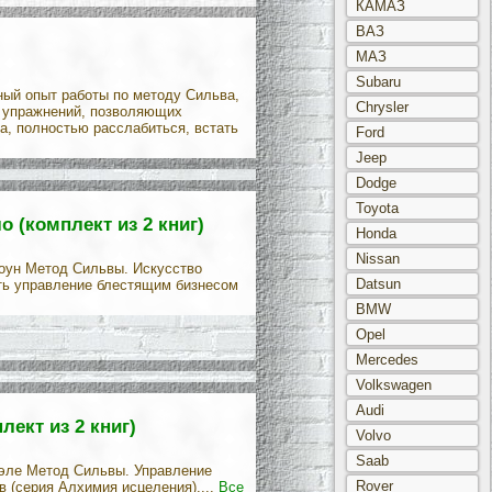
КАМАЗ
ВАЗ
МАЗ
Subaru
ный опыт работы по методу Сильва,
Chrysler
ма упражнений, позволяющих
а, полностью расслабиться, встать
Ford
Jeep
Dodge
Toyota
 (комплект из 2 книг)
Honda
Nissan
тоун Метод Сильвы. Искусство
Datsun
ть управление блестящим бизнесом
BMW
Opel
Mercedes
Volkswagen
Audi
ект из 2 книг)
Volvo
Saab
иэле Метод Сильвы. Управление
Rover
в (серия Алхимия исцеления)....
Все