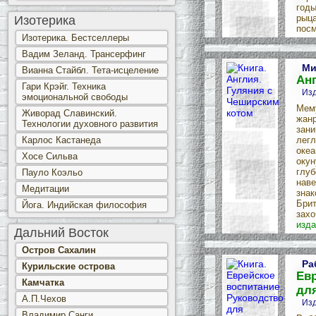
годы
рыца
Изотерика
посм
Изотерика. Бестселлеры
Вадим Зеланд. Трансерфинг
Ми
Вианна Стайбл. Тета-исцеление
Ан
Гари Крэйг. Техника
Изд
эмоциональной свободы
Мему
Живорад Славинский.
жанр
Технологии духовного развития
зани
Карлос Кастанеда
легл
океа
Хосе Сильва
окун
глуб
Пауло Коэльо
наве
Медитации
знак
Брит
Йога. Индийская философия
захо
изда
Дальний Восток
Остров Сахалин
Ра
Курильские острова
Евр
Камчатка
дл
А.П.Чехов
Изд
Владимир Санги